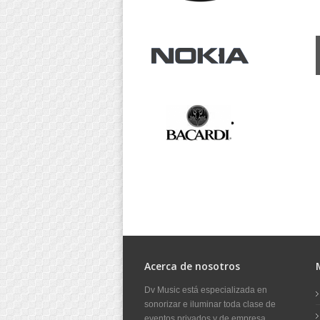
Acerca de nosotros
Dv Music está especializada en
sonorizar e iluminar toda clase de
eventos privados y de empresa.